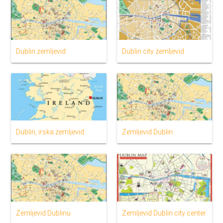
Dublin zemljevid
Dublin city zemljevid
Dublin, irska zemljevid
Zemljevid Dublin
Zemljevid Dublinu
Zemljevid Dublin city center